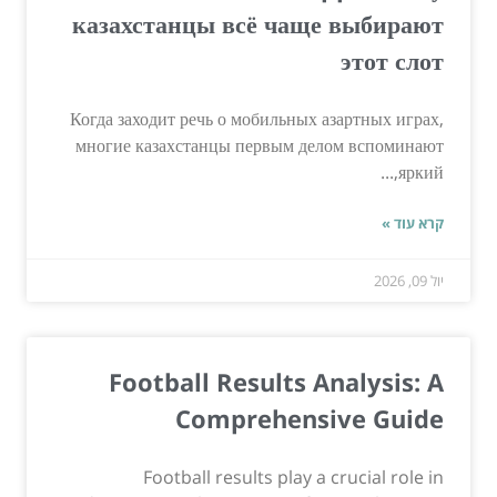
казахстанцы всё чаще выбирают
этот слот
Когда заходит речь о мобильных азартных играх,
многие казахстанцы первым делом вспоминают
яркий,...
קרא עוד »
יול 09, 2026
Football Results Analysis: A
Comprehensive Guide
Football results play a crucial role in