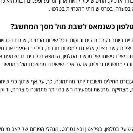
בחור ארטיק. החיפוש יכול להיות ארוך ומייגע ופעמים רבות הוא כ
 בסערה, בפרט שירותי ההכרויות בטלפון.
לטלפון כשנמאס לשבת מול מסך המחשב?
יים ביותר בקרב רווקים ורווקות. ככל שירות הכרויות, שירות הכרוי
ל יצירת קשר רציני, אלא גם למטרות חברות, בילוי חד-פעמי או במ
קות בשל נגישותו של מכשיר הטלפון, הנמצא בכל בית. זו נשמעת או
בבי מחשבים גדולים, או על אלה שישיבה ממושכת מול המחשב גו
עבורם המילים חשובות יותר מהתמונה. כך, על אף שתוך כדי שיחת 
 מצחיקה, מרגשת ומסעירה חשובה יותר מתמונה מוצלחת, ודווקא 
 פועל בטלפון, בפלאפון ובאינטרנט. מנהלי הפורום של לאב מי מ