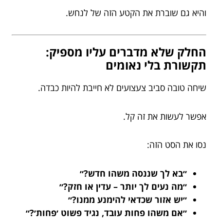
והיא גם שוברת את הקטע הזה של לנחש.
החלק שלא מדברים עליו מספיק:
תקשורת בלי נאומים
שיחה טובה סביב צעצועים לא חייבת להיות כבדה.
אפשר לעשות את זה קל.
נסו את הסט הזה:
״בא לך שננסה משהו חדש?״
״מה נעים לך יותר – עדין או חזק?״
״יש אזור שכדאי להימנע ממנו?״
״אם משהו פחות עובד, נגיד פשוט ׳פחות׳?״