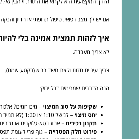
הדרך המקצועית היא לקרוא את התווית ולהבין
מה ב
אם יש לך מצב רפואי, טיפול תרופתי או הריון והנק
איך לזהות תמצית אמינה בלי להיות
לא צריך מעבדה.
צריך עיניים חדות וקצת חשד בריא (בקטע שמח).
הנה הדברים שמרימים דגל ירוק:
שקיפות על סוג המיצוי
– מים חמים? אלכוהול
יחס מיצוי
– למשל 1:10 או 1:20 (לא תמיד חייב, אבל כשיש זה עוזר להבין ריכוז).
תקנון רכיבים
– אחוז בטא-גלוקנים או מדדים 
פירוט חלק הפטרייה
– גוף פרי לעומת תפטי