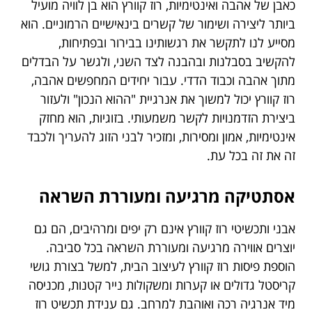
כאבן של אהבה ואינטימיות, רוז קוורץ הוא בן לוויה מועיל
ביותר ליצירה ושימור של קשרים בינאישיים הרמוניים. הוא
מסייע לנו לתקשר את רגשותינו בבירור ובפתיחות,
להקשיב בסבלנות ובהבנה לצד השני, ולגשר על הבדלים
מתוך אהבה וכבוד הדדי. עבור יחידים המחפשים אהבה,
רוז קוורץ יכול למשוך את אנרגיית "ההוא הנכון" ולעזור
ביצירת הזדמנויות לקשר משמעותי. בזוגיות, הוא מחזק
אינטימיות, אמון ומסירות, ומזכיר לבני הזוג להעריך ולכבד
זה את זה בכל עת.
אסתטיקה מרגיעה ומעוררת השראה
אבני ותכשיטי רוז קוורץ אינם רק יפים ומרהיבים, הם גם
יוצרים אווירה מרגיעה ומעוררת השראה בכל סביבה.
הוספת פיסות רוז קוורץ לעיצוב הבית, למשל בצורת גושי
קריסטל גדולים או קערות ומשקולות נייר קטנות, מכניסה
מיד אנרגיה רכה ואוהבת למרחב. גם ענידת תכשיט רוז